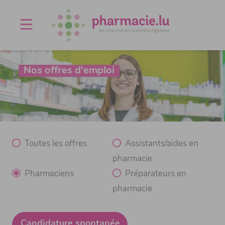
Offres d'emploi
Agenda
À propos
Nos offres d'emploi
Contact
Toutes les offres
Assistants/aides en
pharmacie
Pharmaciens
Préparateurs en
pharmacie
Candidature spontanée