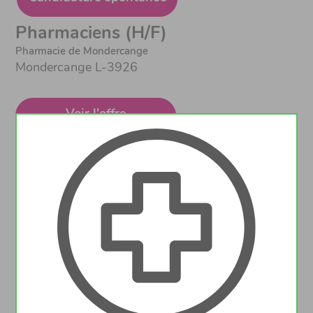
Pharmaciens (H/F)
Pharmacie de Mondercange
Mondercange L-3926
Voir l'offre
Pharmaciens (H/F)
Pharmacie de Niederanven
NIEDERANVEN L-6945
Voir l'offre