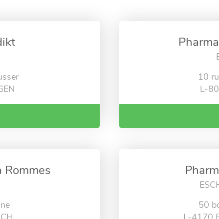
ikt
Pharmac
usser
10 r
GEN
L-8
n Rommes
Pharma
ESC
ine
50 b
RCH
L-4170 