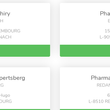
hiry
Pha
CH
XEMBOURG
15
RNACH
L-90
pertsberg
Pharma
RG
REDA
 Hugo
6
BOURG
L-8510 R