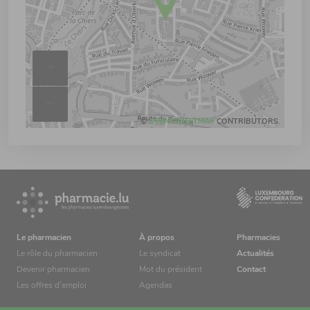
+
–
©
OPENSTREETMAP
CONTRIBUTORS.
Le pharmacien
À propos
Pharmacies
Le rôle du pharmacien
Le syndicat
Actualités
Devenir pharmacien
Mot du président
Contact
Les offres d’emploi
Agendas