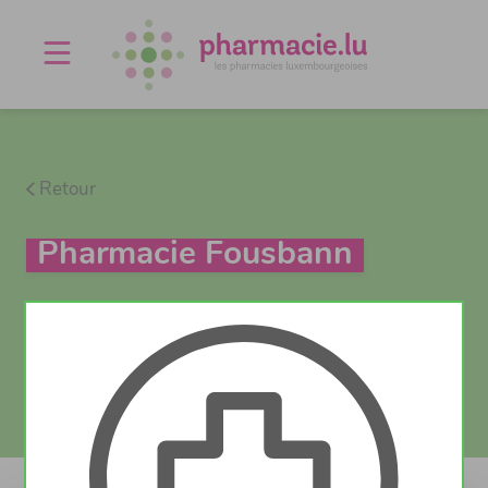
Offres d'emploi
Agenda
À propos
Contact
Retour
Pharmacie Fousbann
Test Covid
Actuellement fermé