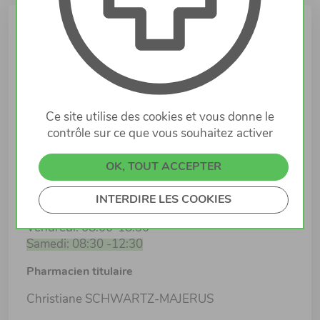
Infos
Lieu
2A, rue Batty Weber
4684 DIFFERDANGE
Ce site utilise des cookies et vous donne le
contrôle sur ce que vous souhaitez activer
Horaires d'ouverture
Lundi: 08:00-18:30
OK, TOUT ACCEPTER
Mardi: 08:00-18:30
Mercredi: 08:00-18:30
INTERDIRE LES COOKIES
Jeudi: 08:00-18:30
Vendredi: 08:00-18:30
Samedi: 08:30 -12:30
Pharmacien titulaire
Christiane SCHWARTZ-MAJERUS