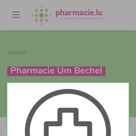
Offres d'emploi
Agenda
À propos
Contact
Retour
Pharmacie Um Bechel
Actuellement ouvert