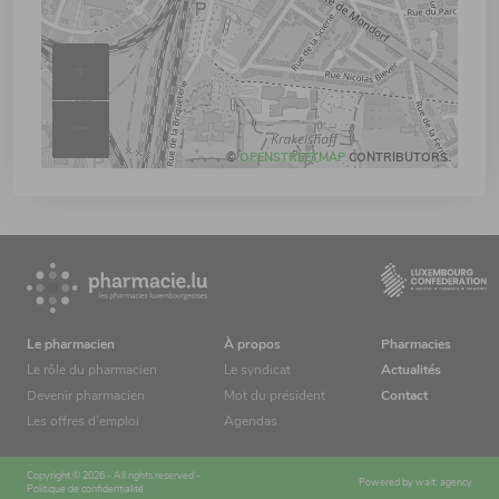
+
–
©
OPENSTREETMAP
CONTRIBUTORS.
Le pharmacien
À propos
Pharmacies
Le rôle du pharmacien
Le syndicat
Actualités
Devenir pharmacien
Mot du président
Contact
Les offres d’emploi
Agendas
Copyright © 2026 - All rights reserved -
Powered by
wait: agency
Politique de confidentialité