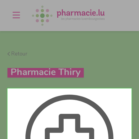
Offres d'emploi
Agenda
À propos
Contact
Retour
Pharmacie Thiry
Actuellement ouvert