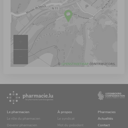
+
–
©
OPENSTREETMAP
CONTRIBUTORS.
Le pharmacien
À propos
Pharmacies
Le rôle du pharmacien
Le syndicat
Actualités
Devenir pharmacien
Mot du président
Contact