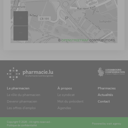
+
–
©
OPENSTREETMAP
CONTRIBUTORS.
Le pharmacien
À propos
Pharmacies
Le rôle du pharmacien
Le syndicat
Actualités
Devenir pharmacien
Mot du président
Contact
Les offres d’emploi
Agendas
Copyright © 2026 - All rights reserved -
Powered by
wait: agency
Politique de confidentialité