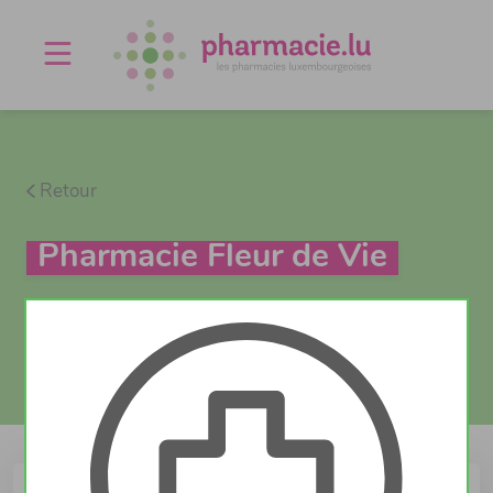
Offres d'emploi
Agenda
À propos
Contact
Retour
Pharmacie Fleur de Vie
Actuellement ouvert