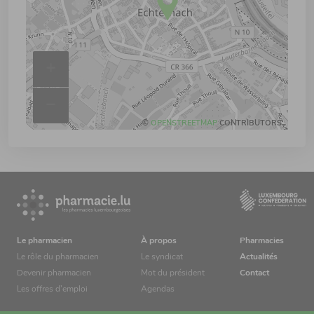
+
–
©
OPENSTREETMAP
CONTRIBUTORS.
Le pharmacien
À propos
Pharmacies
Le rôle du pharmacien
Le syndicat
Actualités
Devenir pharmacien
Mot du président
Contact
Les offres d’emploi
Agendas