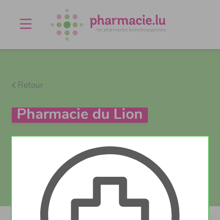
Offres d'emploi
Agenda
À propos
Contact
Retour
Pharmacie du Lion
Vaccination
Test Covid
Actuellement fermé