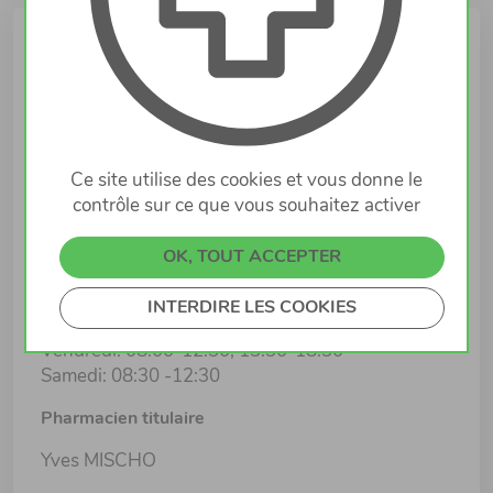
Infos
Lieu
12 Place du Marché
6460 ECHTERNACH
Ce site utilise des cookies et vous donne le
contrôle sur ce que vous souhaitez activer
Horaires d'ouverture
Lundi: 08:00-12:30, 13:30-18:30
OK, TOUT ACCEPTER
Mardi: 08:00-12:30, 13:30-18:30
Mercredi: 08:00-12:30, 13:30-18:30
INTERDIRE LES COOKIES
Jeudi: 08:00-12:30, 13:30-18:30
Vendredi: 08:00-12:30, 13:30-18:30
Samedi: 08:30 -12:30
Pharmacien titulaire
Yves MISCHO