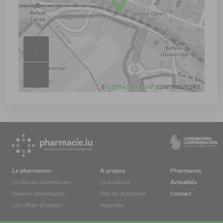
+
–
©
OPENSTREETMAP
CONTRIBUTORS.
Le pharmacien
À propos
Pharmacies
Le rôle du pharmacien
Le syndicat
Actualités
Devenir pharmacien
Mot du président
Contact
Les offres d’emploi
Agendas