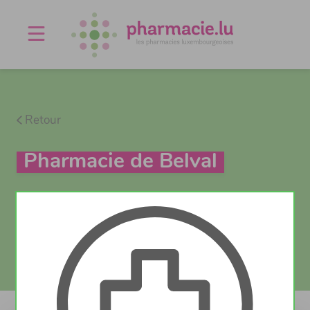
Offres d'emploi
Agenda
À propos
Contact
Retour
Pharmacie de Belval
Test Covid
Actuellement fermé