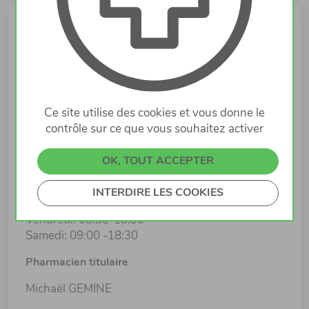
Infos
Lieu
avenue du Blues 9
4368 ESCH-SUR-ALZETTE
Ce site utilise des cookies et vous donne le
contrôle sur ce que vous souhaitez activer
Horaires d'ouverture
Lundi: 08:30-18:30
OK, TOUT ACCEPTER
Mardi: 08:30-18:30
Mercredi: 08:30-18:30
INTERDIRE LES COOKIES
Jeudi: 08:30-18:30
Vendredi: 08:30-18:30
Samedi: 09:00 -18:30
Pharmacien titulaire
Michaël GEMINE