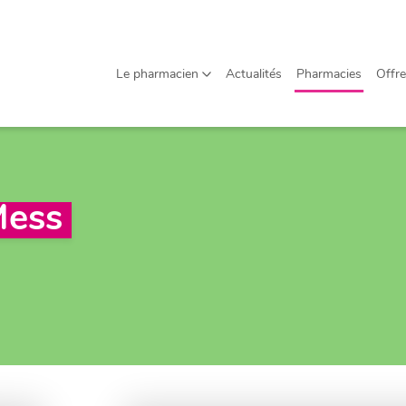
Offres d'emploi
Agenda
Le pharmacien
Actualités
Pharmacies
Offre
À propos
Contact
Mess