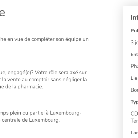
re
In
Pub
he en vue de compléter son équipe un
3 j
Ent
Ph
e, engagé(e)? Votre rôle sera axé sur
Lie
t la vente au comptoir sans négliger la
ue de la pharmacie.
Bo
Typ
mps plein ou partiel à Luxembourg-
CDD
re centrale de Luxembourg.
Te
La