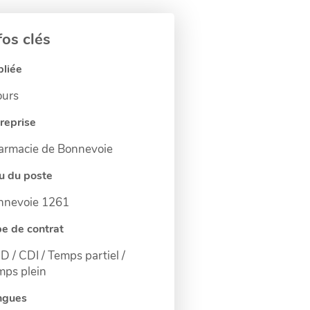
fos clés
liée
ours
reprise
armacie de Bonnevoie
u du poste
nnevoie 1261
e de contrat
 / CDI / Temps partiel /
mps plein
ngues