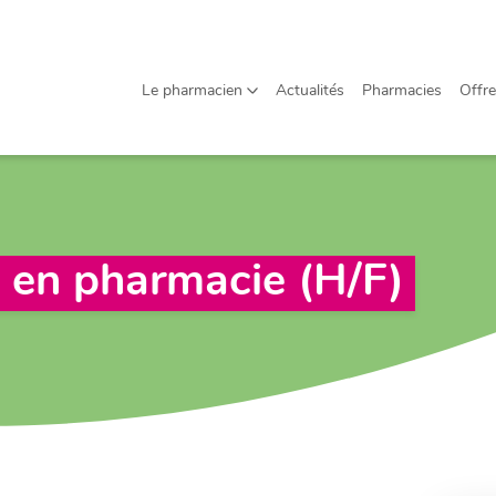
Offres d'emploi
Agenda
Le pharmacien
Actualités
Pharmacies
Offre
À propos
Contact
 en pharmacie (H/F)