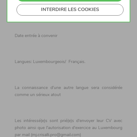
Type de contrat:
temps plein
pour un
contrat
CDD
/voire
INTERDIRE LES COOKIES
CDI
Date entrée à convenir
Langues: Luxembourgeois/ Français.
La connaissance d'une autre langue sera considérée
comme un sérieux atout
Les intéressé(e)s sont prié(e)s d'envoyer leur CV avec
photo ainsi que l'autorisation d'exercice au Luxembourg
par mail (mj.crisalli.pro@gmail.com)