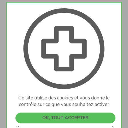
Type de contrat:
CDD, à temps plein ou partiel
Langues souhaitées
: luxembourgeois,
français, allemand
Date d’entrée:
à convenir
Les intéressé(e)s sont prié(e)s d’adresser leur
C.V. avec photo par email à l’attention de
nicomujzer080@gmail.com
Ce site utilise des cookies et vous donne le
contrôle sur ce que vous souhaitez activer
Befristeter Arbeitsvertrag (CDD)
:Vollzeit
OK, TOUT ACCEPTER
oder Teilzeit