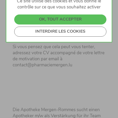
Ce site utilise des cookies et vous donne le
contrôle sur ce que vous souhaitez activer
Une maîtrise du luxembourgeois/de
l'allemand/du portugais sera considérée
OK, TOUT ACCEPTER
comme un atoût.
INTERDIRE LES COOKIES
Si vous pensez que cela peut vous tenter,
adressez votre CV accompagné de votre lettre
de motivation par email à
contact@pharmaciemergen.lu
Die Apotheke Mergen-Rommes sucht einen
Apotheker m/w als Verstärkung für ihr Team