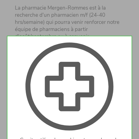
La pharmacie Mergen-Rommes est à la
recherche d'un pharmacien m/f (24-40
hrs/semaine) qui pourra venir renforcer notre
équipe de pharmaciens à partir
d'août/septembre ou à convenir.
Notre équipe est motivée et dynamique et le
travail varié. Il comprend autant le comptoir ou
des préparations galéniques que la
collaboration avec et l'approvisionnement en
médicaments des maisons de soins et des
réseaux de soins, l'analyse des interactions
médicamenteuses ou la préparation
automatisée des blisters. Un bon esprit
d'équipe et un sens de l'organisaton seraient
certainement fort souhaitables.