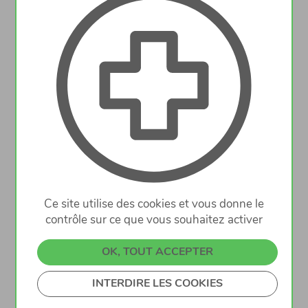
Nous cherchons pour entrée immédiate
un/une
assistant(e) en pharmacie
pour un cdi 20-40 heures/sem
vente au comptoir
Ce site utilise des cookies et vous donne le
contrôle sur ce que vous souhaitez activer
La
langue française est indispensable
et le
OK, TOUT ACCEPTER
portugais un sérieux atout.
INTERDIRE LES COOKIES