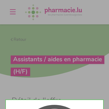
Offres d'emploi
Agenda
À propos
Contact
Retour
Assistants / aides en pharmacie
(H/F)
Détail de l'offre