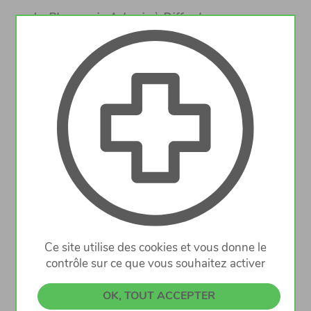
La
Pharmacie Arboria,
à Differdange,
titulaire M. Freddy PONCIN, pour renforcer
son équipe,
désire engager un/une
ASSISTANT(E) ou AIDE en PHARMACIE
DIPLÔME(E) ou PREPARATEUR(TRICE)
Ce site utilise des cookies et vous donne le
contrôle sur ce que vous souhaitez activer
à temps plein (CDI).
OK, TOUT ACCEPTER