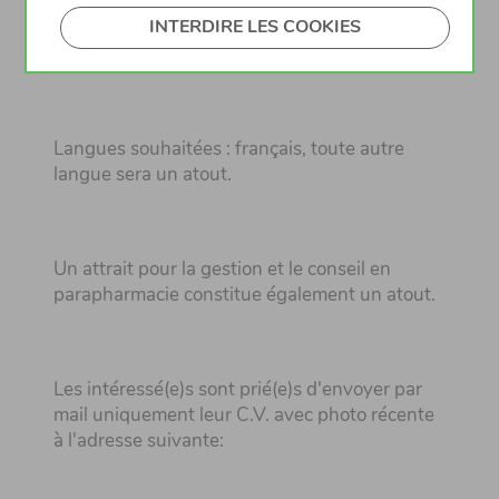
INTERDIRE LES COOKIES
Entrée immédiate ou à convenir.
Langues souhaitées : français, toute autre
langue sera un atout.
Un attrait pour la gestion et le conseil en
parapharmacie constitue également un atout.
Les intéressé(e)s sont prié(e)s d'envoyer par
mail uniquement leur C.V. avec photo récente
à l'adresse suivante: