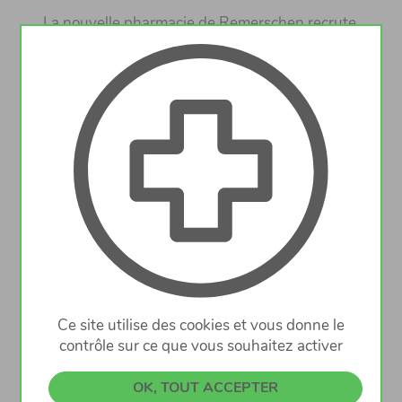
La nouvelle pharmacie de Remerschen recrute
un(e) préparateur(trice) en pharmacie ou un(e)
assistant(e) en pharmacie en CDI à temps
plein ou à temps partiel.
La connaissance des langues suivantes est un
atout: français, allemand, luxembourgeois.
Entrée en fonction: novembre 2026
Ce site utilise des cookies et vous donne le
Veuillez envoyer votre candidature avec CV et
contrôle sur ce que vous souhaitez activer
photo à l’adresse e-mail
apdikt.remerschen@gmail.com
OK, TOUT ACCEPTER