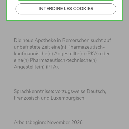
INTERDIRE LES COOKIES
Die neue Apotheke in Remerschen sucht auf
unbefristete Zeit eine(n) Pharmazeutisch-
kaufmännische(n) Angestellte(n) (PKA) oder
eine(n) Pharmazeutisch-technische(n)
Angestellte(n) (PTA).
Sprachkenntnisse: vorzugsweise Deutsch,
Französisch und Luxemburgisch.
Arbeitsbeginn: November 2026